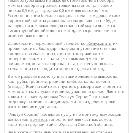
температуры дыма на выходе отопительного прибора
можно подобрать разные толщины стенок - для более
низких 0,5 мм, для средних 0,8 мм и для высоких 1 мм.
Естественно чем больше толщина стали - тем дольше срок
корректной работы дымохода и тем дольше он не будет
разрушаться. Нержавеющая сталь этой марки является
кислотоустойчивой и долго не поддается разрушению от
агрессивных веществ.
Дымоходы из нержавеющей стали легко
обслуживать
, их
проще чистить. Благодаря гладким внутренним стенкам
конденсат стекают вниз, сажа не так прилипает к
поверхностям. А это значит, что дымоход меньше
забивается, остается хорошая тяга, вся ненужная влага
стекает вниз и выводится через конденсатоотвод.
В этом разделе можно купить такие элементы дымохода,
как трубы, тройники, ревизии, шибера, кагла, колени
(отводы). Если на сайте нет нужного размера или элемента,
можно заказать нужное индивидуальное изделие. Для этого
свяжитесь с менеджерами "Альтум Сервис", которые
подскажут стоимость индивидуального изделия и сроки
изготовления и доставки.
"Альтум Сервис" предлагает услуги по монтажу дымоходов
для котлов,
каминов
, топок, печей для частных домов,
квартир и предприятий в г.Одесса и Одесской области.
Вы можете купить дымоход из нержавеющей стали на