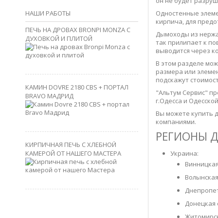
он не будет разруш
НАШИ РАБОТЫ
Одностенные элеме
кирпича, для пред
ПЕЧЬ НА ДРОВАХ BRONPI MONZA С
Дымоходы из нержав
ДУХОВКОЙ И ПЛИТОЙ
так прилипает к по
выводится через к
В этом разделе мож
размера или элемен
подскажут стоимост
КАМИН DOVRE 2180 CBS + ПОРТАЛ
"Альтум Сервис" пр
BRAVO МАДРИД
г.Одесса и Одесской
Вы можете купить 
компаниями.
РЕГИОНЫ Д
КИРПИЧНАЯ ПЕЧЬ С ХЛЕБНОЙ
КАМЕРОЙ ОТ НАШЕГО МАСТЕРА
Украина:
Винницкая
Волынская
Днепропет
Донецкая 
Житомирск