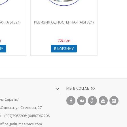
 (AISI 321)
РЕВИЗИЯ ОДНОСТЕННАЯ (AISI 321)
н
702 грн
НУ
В КОРЗИНУ
МЫ В СОЦ.СЕТЯХ
ум Сервис"
г.Одесса, ул.Степова, 27
н:
(097)7962206; (048)7962206
office@altumservice.com