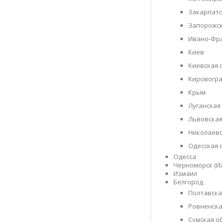
Закарпатс
Запорожск
Ивано-Фра
Киев
Киевская 
Кировогра
Крым
Луганская
Львовская
Николаевс
Одесская 
Одесса
Черноморск (И
Измаил
Белгород
Полтавска
Ровненска
Сумская о