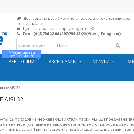
Доставка по всей Украине от завода к покупателю без
посредников
Цены и гарантия от производителей
Тел.:
(048)796 22 06
(097)796 22 06
(Viber, Telegram)
Рекуператоры и
комплектующие
ВЕНТИЛЯЦИЯ
АКСЕССУАРЫ
УСЛУГИ
РА
нные AISI 321
AISI 321
нты дымоходов из нержавеющей стали марки AISI 321 предназначаю
ти от температуры дыма на выходе отопительного прибора можно по
8 мм и для высоких 1 мм. Естественно чем больше толщина стали - т