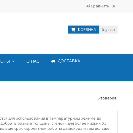
Сравнить
(
0
)
КОРЗИНА
(пусто)
ДОСТАВКА
БОТЫ
О НАС
6 товаров.
тся для использования в температурном режиме до
добрать разные толщины стенок - для более низких 0,5
ем дольше срок корректной работы дымохода и тем дольше