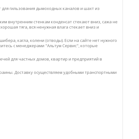
 для гильзования дымоходных каналов и шахт из
ким внутренним стенкам конденсат стекают вниз, сажа не
хорошая тяга, вся ненужная влага стекает вниз и
ибера, кагла, колени (отводы). Если на сайте нет нужного
житесь с менеджерами "Альтум Сервис", которые
печей для частных домов, квартир и предприятий в
краины. Доставку осуществляем удобными транспортными