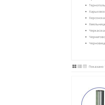
Тернополь
Харьковск
Херсонска
Хмельницк
Черкасска
Черниговс
Черновицк
Показано 1