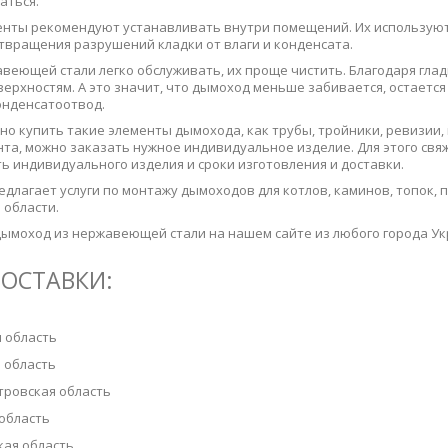
аться.
нты рекомендуют устанавливать внутри помещений. Их используют
отвращения разрушений кладки от влаги и конденсата.
еющей стали легко обслуживать, их проще чистить. Благодаря глад
верхностям. А это значит, что дымоход меньше забивается, остается 
онденсатоотвод.
но купить такие элементы дымохода, как трубы, тройники, ревизии, ш
та, можно заказать нужное индивидуальное изделие. Для этого свя
ь индивидуального изделия и сроки изготовления и доставки.
едлагает услуги по монтажу дымоходов для котлов, каминов, топок, 
 области.
дымоход из нержавеющей стали на нашем сайте из любого города У
ОСТАВКИ:
 область
 область
ровская область
область
ая область