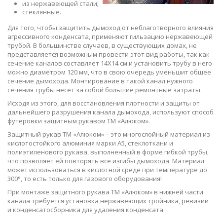
из нержавеющей стали;
стеклянные.
Для того, чтобы защитить дымоход от неблаготворного влияния
агрессивного конденсата, применяют гильзацию нержавеющей
трубой. В большинстве случаев, в существующих домах, не
представляется возможным провести этот вид работы, так как
сечение каналов составляет 14Х14 см и установить трубу в него
можно диаметром 120 мм, что в свою очередь уменьшит общее
сечение дымохода. Монтирование в такой канал нужного
сечения трубы несет за собой большие ремонтные затраты.
Исходя из этого, для восстановления плотности и защиты от
дальнейшего разрушения канала дымохода, используют способ
футеровки защитным рукавом ТМ «Алюком».
Защитный рукав ТМ «Алюком» – это многослойный материал из
кислотостойкого алюминия марки А5, стеклоткани и
полиэтиленового рукава, выполненный в форме гибкой трубы,
что позволяет ей повторять все изгибы дымохода. Материал
может использоваться в кислотной среде при температуре до
300°, то есть только для газового оборудования!
При монтаже защитного рукава ТМ «Алюком» в нижней части
канала требуется установка нержавеющих тройника, ревизии
и конденсатосборника для удаления конденсата.