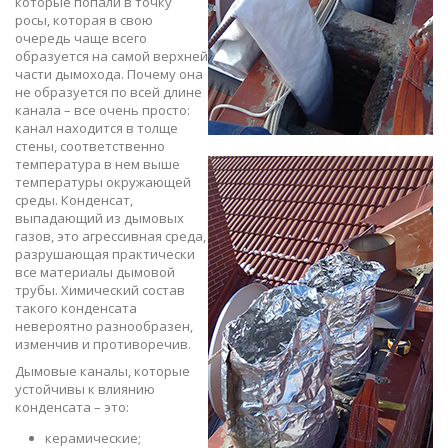
которые попали в точку
росы, которая в свою
очередь чаще всего
образуется на самой верхней
части дымохода. Почему она
не образуется по всей длине
канала – все очень просто:
канал находится в толще
стены, соответственно
температура в нем выше
температуры окружающей
среды. Конденсат,
выпадающий из дымовых
газов, это агрессивная среда,
разрушающая практически
все материалы дымовой
трубы. Химический состав
такого конденсата
невероятно разнообразен,
изменчив и противоречив.
Дымовые каналы, которые
устойчивы к влиянию
конденсата – это:
керамические;