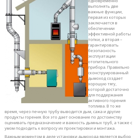
одновременно
выполнять две
важные функции,
первая из которых
заключается в
обеспечении
эффективной работы
топки, а вторая –
гарантировать
безопасность
эксплуатации
отопительного
прибора. Правильно
сконструированный
дымоход создает
хорошую тягу,
которой достаточно
для поддержания
активного горения
топлива. В то же
время, через печную трубу выводится дым, сажа и другие
продукты горения. Все это дает основание по достоинству
оценивать предназначение и важность дымных труб, а также с
умом подходить к вопросу их проектировки и монтажа.
Важным моментом в деле установки дымохода является выбор