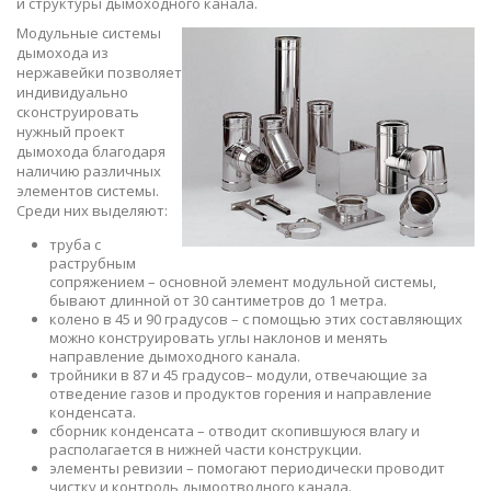
и структуры дымоходного канала.
Модульные системы
дымохода из
нержавейки позволяет
индивидуально
сконструировать
нужный проект
дымохода благодаря
наличию различных
элементов системы.
Среди них выделяют:
труба с
раструбным
сопряжением – основной элемент модульной системы,
бывают длинной от 30 сантиметров до 1 метра.
колено в 45 и 90 градусов – с помощью этих составляющих
можно конструировать углы наклонов и менять
направление дымоходного канала.
тройники в 87 и 45 градусов– модули, отвечающие за
отведение газов и продуктов горения и направление
конденсата.
сборник конденсата – отводит скопившуюся влагу и
располагается в нижней части конструкции.
элементы ревизии – помогают периодически проводит
чистку и контроль дымоотводного канала.