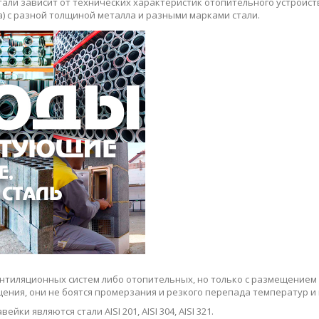
ли зависит от технических характеристик отопительного устройс
) с разной толщиной металла и разными марками стали.
ентиляционных систем либо отопительных, но только с размещение
ения, они не боятся промерзания и резкого перепада температур и
вейки являются стали
AISI
201,
AISI
304,
AISI
321.