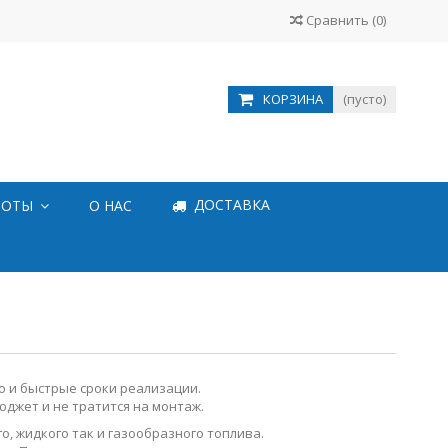
Сравнить
(
0
)
КОРЗИНА
(пусто)
ДОСТАВКА
БОТЫ
О НАС
о и быстрые сроки реализации.
джет и не тратится на монтаж.
 жидкого так и газообразного топлива.