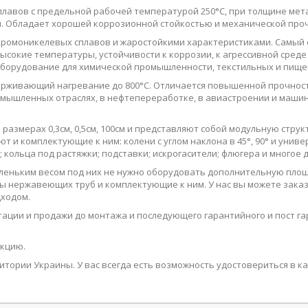
сплавов с предельной рабочей температурой 250°
C
, при толщине мет
и. Обладает хорошей коррозионной стойкостью и механической про
а хромоникелевых сплавов и жаростойкими характеристиками. Самы
высокие температуры, устойчивости к коррозии, к агрессивной сред
 оборудование для химической промышленности, текстильных и пищ
ерживающий нагревание до 800°С. Отличается повышенной прочност
ромышленных отраслях, в нефтепереработке, в авиастроении и машин
азмерах 0,3см, 0,5см, 100см и представляют собой модульную стру
 и комплектующие к ним: колени с углом наклона в 45°, 90° и универ
 кольца под растяжки; подставки; искрогасители; флюгера и многое д
еньким весом под них не нужно оборудовать дополнительную площ
ды нержавеющих труб и комплектующие к ним. У нас вы можете зака
ходом.
льтации и продажи до монтажа и последующего гарантийного и пост
кцию.
тории Украины. У вас всегда есть возможность удостовериться в ка