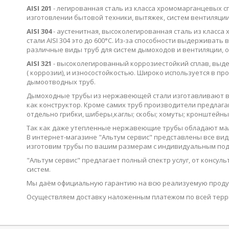
AISI
201
- легированная сталь из класса хромомарганцевых 
изготовлении бытовой техники, вытяжек, систем вентиляци
AISI
304
- аустенитная, высоколегированная сталь из класс
стали
AISI
304 это до 600°
C
. Из-за способности выдерживать 
различные виды труб для систем дымоходов и вентиляции,
AISI
321
- высоколегированный коррозиестойкий сплав, выд
( коррозии), и износостойкостью. Широко используется в п
дымоотводных труб.
Дымоходные трубы из нержавеющей стали изготавливают в р
как конструктор. Кроме самих труб производители предлагают
отдельно грибки, шиберы,каглы; скобы; хомуты; кронштейны;
Так как даже утепленные нержавеющие трубы обладают мал
В интернет-магазине "Альтум сервис" представлены все ви
изготовим трубы по вашим размерам с индивидуальным под
"Альтум сервис" предлагает полный спектр услуг, от консу
систем.
Мы даём официальную гарантию на всю реализуемую проду
Осуществляем доставку наложенным платежом по всей терри