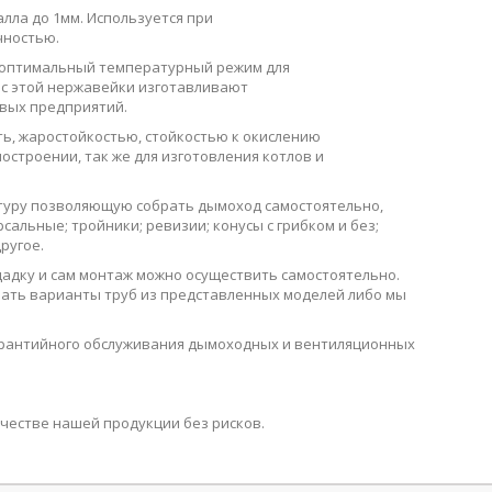
алла до 1мм. Используется при
чностью.
й оптимальный температурный режим для
е с этой нержавейки изготавливают
евых предприятий.
ь, жаростойкостью, стойкостью к окислению
остроении, так же для изготовления котлов и
ктуру позволяющую собрать дымоход самостоятельно,
сальные; тройники; ревизии; конусы с грибком и без;
ругое.
адку и сам монтаж можно осуществить самостоятельно.
зать варианты труб из представленных моделей либо мы
 гарантийного обслуживания дымоходных и вентиляционных
честве нашей продукции без рисков.