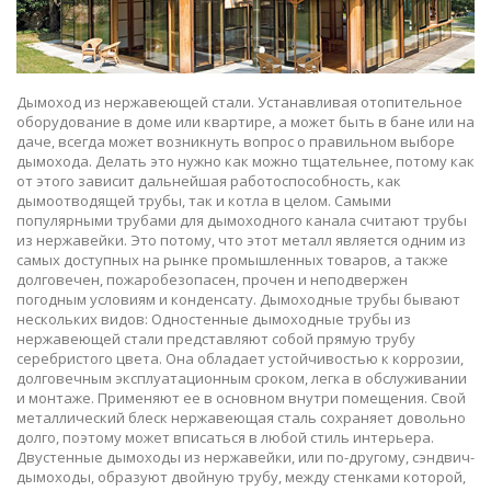
Дымоход из нержавеющей стали. Устанавливая отопительное
оборудование в доме или квартире, а может быть в бане или на
даче, всегда может возникнуть вопрос о правильном выборе
дымохода. Делать это нужно как можно тщательнее, потому как
от этого зависит дальнейшая работоспособность, как
дымоотводящей трубы, так и котла в целом. Самыми
популярными трубами для дымоходного канала считают трубы
из нержавейки. Это потому, что этот металл является одним из
самых доступных на рынке промышленных товаров, а также
долговечен, пожаробезопасен, прочен и неподвержен
погодным условиям и конденсату. Дымоходные трубы бывают
нескольких видов: Одностенные дымоходные трубы из
нержавеющей стали представляют собой прямую трубу
серебристого цвета. Она обладает устойчивостью к коррозии,
долговечным эксплуатационным сроком, легка в обслуживании
и монтаже. Применяют ее в основном внутри помещения. Свой
металлический блеск нержавеющая сталь сохраняет довольно
долго, поэтому может вписаться в любой стиль интерьера.
Двустенные дымоходы из нержавейки, или по-другому, сэндвич-
дымоходы, образуют двойную трубу, между стенками которой,