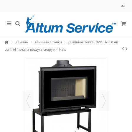
Камины
Каминные топки
Каминная топка INVICTA 900 Air
control (подача воздуха снаружи) New