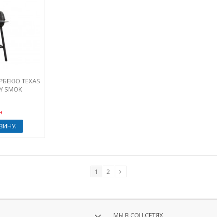
РБЕКЮ TEXAS
DY SMOK
н
ЗИНУ.
1
2
МЫ В СОЦ.СЕТЯХ