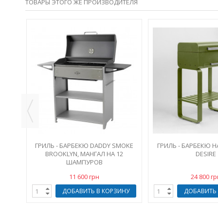
ТОВАРЫ ЭТОГО ЖЕ ПРОИЗВОДИТЕЛЯ
ADDY
В
ИНУ
ГРИЛЬ - БАРБЕКЮ DADDY SMOKE
ГРИЛЬ - БАРБЕКЮ Н
BROOKLYN, МАНГАЛ НА 12
DESIRE
ШАМПУРОВ
11 600 грн
24 800 гр
ДОБАВИТЬ В КОРЗИНУ
ДОБАВИТЬ 