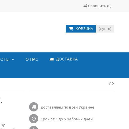
Сравнить
(
0
)
КОРЗИНА
(пусто)
ДОСТАВКА
БОТЫ
О НАС
,
Доставляем по всей Украине
Срок от 1 до 5 рабочих дней
еру