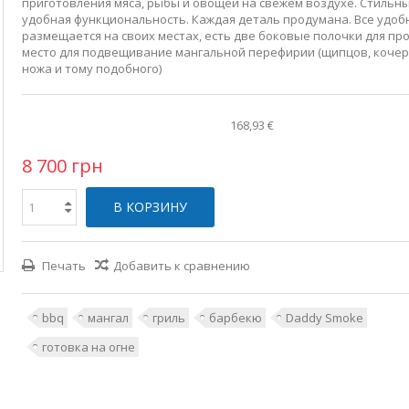
приготовления мяса, рыбы и овощей на свежем воздухе. Стильн
удобная функциональность. Каждая деталь продумана. Все удоб
размещается на своих местах, есть две боковые полочки для пр
место для подвещивание мангальной перефирии (щипцов, кочерг
ножа и тому подобного)
168,93 €
8 700 грн
В КОРЗИНУ
Печать
Добавить к сравнению
bbq
мангал
гриль
барбекю
Daddy Smoke
готовка на огне