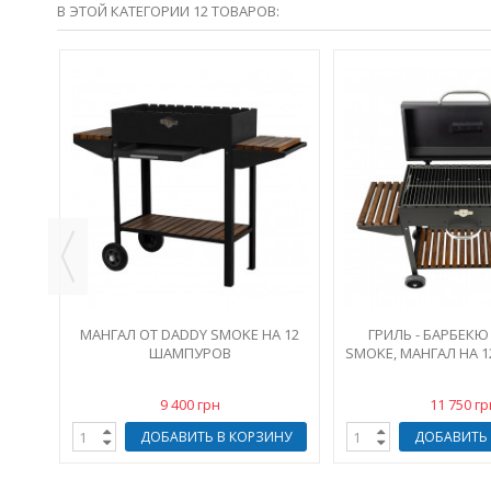
В ЭТОЙ КАТЕГОРИИ 12 ТОВАРОВ:
TEXAS
ИНУ
МАНГАЛ ОТ DADDY SMOKE НА 12
ГРИЛЬ - БАРБЕКЮ
ШАМПУРОВ
SMOKE, МАНГАЛ НА 
9 400 грн
11 750 гр
ДОБАВИТЬ В КОРЗИНУ
ДОБАВИТЬ 