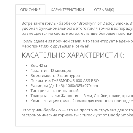
ОПИСАНИЕ
ХАРАКТЕРИСТИКИ
ОТЗЫВЫ(0)
Встречайте гриль - барбекю "Brooklyn" от Daddy Smoke.
удобная функциональность этого гриля точно вас пораду
размещается на своих местах, есть две боковые полочки
Гриль сделан из прочной стали, что гарантирует надежн
мероприятиях с друзьями и семьей.
КАСАТЕЛЬНО ХАРАКТЕРИСТИК:
Вес: 42 кг
Гарантия: 12 месяцев
Вместимость: 8 шампуров
Покрытие: THERMODUR 600-ASS BBQ
Размеры (ДхШхВ):
1060х385х970 mm
Тип гриля: стационарный
Толщина стали: Жаровня — 3 мм, Стойки, полки, крыш
Комплектация: гриль, 2 полки для кухонных принадл
Этот гриль-барбекю — это не просто инструмент для гото
гастрономические горизонты с "Brooklyn" от Daddy Smoke