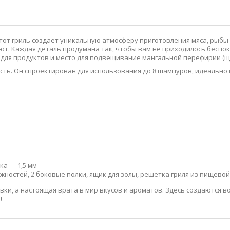
 Этот гриль создает уникальную атмосферу приготовления мяса, рыбы
ют. Каждая деталь продумана так, чтобы вам не приходилось беспок
 для продуктов и место для подвещивание мангальной перефирии (щи
ость. Он спроектирован для использования до 8 шампуров, идеальн
ка — 1,5 мм
ежностей, 2 боковые полки, ящик для золы, решетка гриля из пищев
вки, а настоящая врата в мир вкусов и ароматов. Здесь создаются в
!