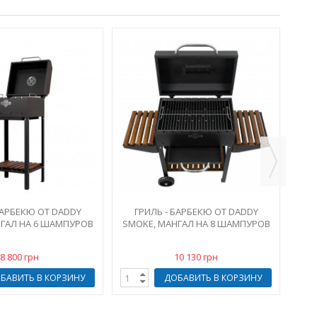
МА
БАРБЕКЮ ОТ DADDY
ГРИЛЬ - БАРБЕКЮ ОТ DADDY
ГАЛ НА 6 ШАМПУРОВ
SMOKE, МАНГАЛ НА 8 ШАМПУРОВ
8 800 грн
10 130 грн
БАВИТЬ В КОРЗИНУ
ДОБАВИТЬ В КОРЗИНУ