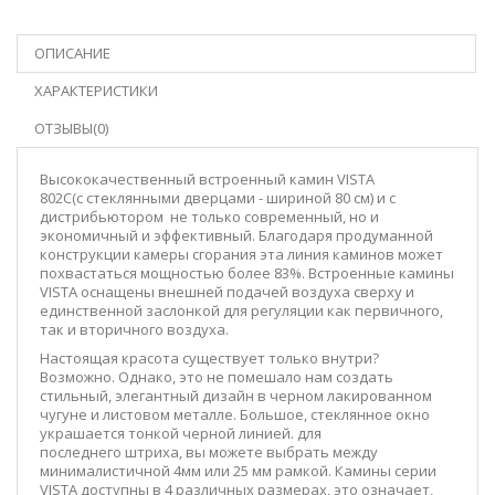
ОПИСАНИЕ
ХАРАКТЕРИСТИКИ
ОТЗЫВЫ(0)
Высококачественный встроенный камин VISTA
802C(с стеклянными дверцами - шириной 80 см) и с
дистрибьютором не только современный, но и
экономичный и эффективный. Благодаря продуманной
конструкции камеры сгорания эта линия каминов может
похвастаться мощностью более 83%. Встроенные камины
VISTA оснащены внешней подачей воздуха сверху и
единственной заслонкой для регуляции как первичного,
так и вторичного воздуха.
Настоящая красота существует только внутри?
Возможно. Однако, это не помешало нам создать
стильный, элегантный дизайн в черном лакированном
чугуне и листовом металле. Большое, стеклянное окно
украшается тонкой черной линией. для
последнего штриха,
вы можете выбрать между
минималистичной 4мм или 25 мм рамкой.
Камины серии
VISTA доступны в 4 различных размерах, это означает,