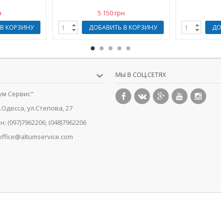
н
5 150 грн
В КОРЗИНУ
ДОБАВИТЬ В КОРЗИНУ
ДО
МЫ В СОЦ.СЕТЯХ
ум Сервис"
г.Одесса, ул.Степова, 27
н:
(097)7962206; (048)7962206
office@altumservice.com