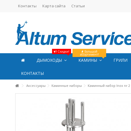
Контакты
Карта сайта
Статьи
Скидки!
Большой
ассортимент!
ДЫМОХОДЫ
КАМИНЫ
ГРИЛИ
КОНТАКТЫ
Аксессуары
Каминные наборы
Каминный набор Inox nr 2