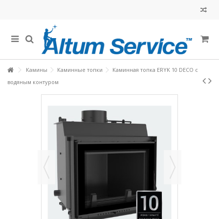
Камины
Каминные топки
Каминная топка ERYK 10 DECO с
водяным контуром