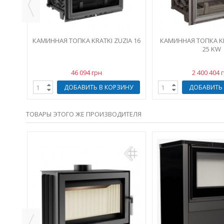
ИНУ
КАМИННАЯ ТОПКА KRATKI ZUZIA 16
КАМИННАЯ ТОПКА KR
25 KW
46 094 грн
2 400 404 
ДОБАВИТЬ В КОРЗИНУ
ДОБАВИТЬ 
ТОВАРЫ ЭТОГО ЖЕ ПРОИЗВОДИТЕЛЯ
EET
ИНУ