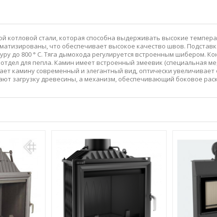
й котловой стали, которая способна выдерживать высокие темпера
атизированы, что обеспечивает высокое качество швов. Подставка изг
ру до 800 ° C. Тяга дымохода регулируется встроенным шибером. К
отдел для пепла. Камин имеет встроенный змеевик (специальная ме
дает камину современный и элегантный вид, оптически увеличивает
чают загрузку древесины, а механизм, обеспечивающий боковое рас