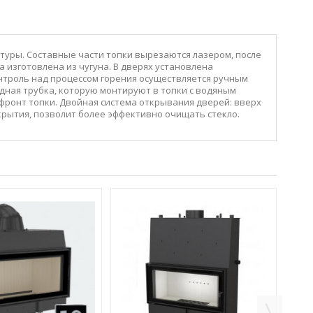
туры. Составные части топки вырезаются лазером, после
отовлена ​​из чугуна. В дверях установлена ​​
онтроль над процессом горения осуществляется ручным
дная трубка, которую монтируют в топки с водяным
 фронт топки. Двойная система открывания дверей: вверх
крытия, позволит более эффективно очищать стекло.
КАМИ