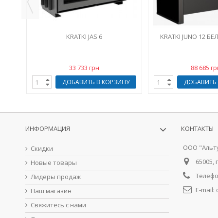
KRATKI JAS 6
KRATKI JUNO 12 БЕ
33 733 грн
88 685 гр
ДОБАВИТЬ В КОРЗИНУ
ДОБАВИТЬ 
ИНФОРМАЦИЯ
КОНТАКТЫ
ООО "Альт
Скидки
65005, 
Новые товары
Телефо
Лидеры продаж
E-mail:
Наш магазин
Свяжитесь с нами