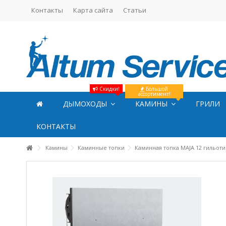
Контакты
Карта сайта
Статьи
Скидки!
Большой
ассортимент!
ДЫМОХОДЫ
КАМИНЫ
ГРИЛИ
КОНТАКТЫ
Камины
Каминные топки
Каминная топка MAJA 12 гильот