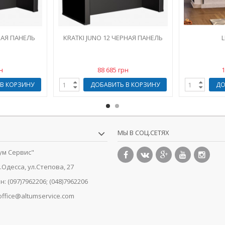
ЛАЯ ПАНЕЛЬ
KRATKI JUNO 12 ЧЕРНАЯ ПАНЕЛЬ
L
н
88 685 грн
1
В КОРЗИНУ
ДОБАВИТЬ В КОРЗИНУ
ДО
МЫ В СОЦ.СЕТЯХ
ум Сервис"
г.Одесса, ул.Степова, 27
н:
(097)7962206; (048)7962206
office@altumservice.com