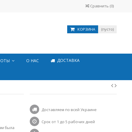
Сравнить
(
0
)
КОРЗИНА
(пусто)
ДОСТАВКА
БОТЫ
О НАС
Доставляем по всей Украине
Срок от 1 до 5 рабочих дней
ам была