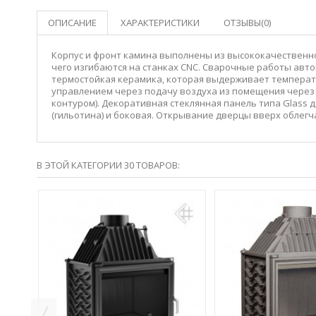
ОПИСАНИЕ
ХАРАКТЕРИСТИКИ
ОТЗЫВЫ(0)
Корпус и фронт камина выполнены из высококачественно
чего изгибаются на станках CNC. Сварочные работы автом
термостойкая керамика, которая выдерживает температу
управлением через подачу воздуха из помещения через 
контуром). Декоративная стеклянная панель типа Glass 
(гильотина) и боковая. Открывание дверцы вверх облег
В ЭТОЙ КАТЕГОРИИ 30 ТОВАРОВ:
700
М