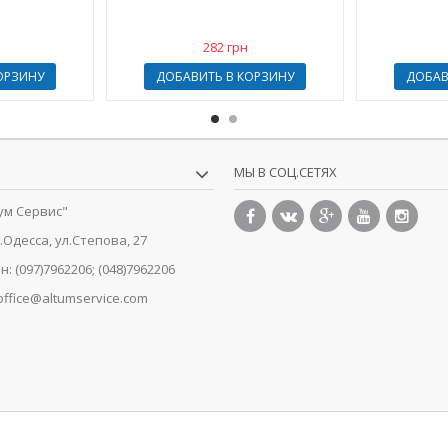
282 грн
ОРЗИНУ
ДОБАВИТЬ В КОРЗИНУ
ДОБАВ
МЫ В СОЦ.СЕТЯХ
ум Сервис"
г.Одесса, ул.Степова, 27
н:
(097)7962206; (048)7962206
office@altumservice.com