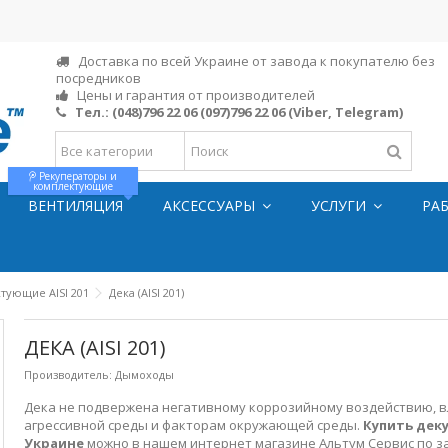
Доставка по всей Украине от завода к покупателю без
посредников
Цены и гарантия от производителей
Тел.:
(048)796 22 06
(097)796 22 06
(Viber, Telegram)
Рекуператоры и
комплектующие
ВЕНТИЛЯЦИЯ
АКСЕССУАРЫ
УСЛУГИ
РА
тующие AISI 201
Дека (AISI 201)
ДЕКА (AISI 201)
Производитель:
Дымоходы
Дека не подвержена негативному коррозийному воздействию, 
агрессивной среды и факторам окружающей среды.
Купить деку
Украине
можно в нашем интернет магазине Альтум Сервис по з