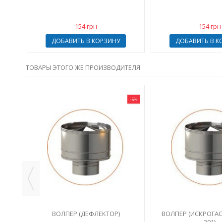
154 грн
154 грн
ДОБАВИТЬ В КОРЗИНУ
ДОБАВИТЬ В К
ТОВАРЫ ЭТОГО ЖЕ ПРОИЗВОДИТЕЛЯ
-5%
ЩЕМ
ВОЛПЕР (ДЕФЛЕКТОР)
ВОЛПЕР (ИСКРОГАСИ