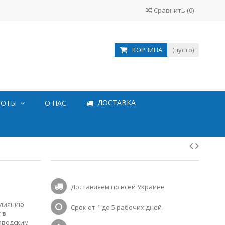
Сравнить
(
0
)
КОРЗИНА
(пусто)
ДОСТАВКА
БОТЫ
О НАС
Доставляем по всей Украине
влиянию
Срок от 1 до 5 рабочих дней
 в
аводским