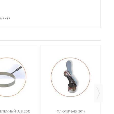
емента
ОКО
ПЕЖНЫЙ (AISI 201)
ФЛЮГЕР (AISI 201)