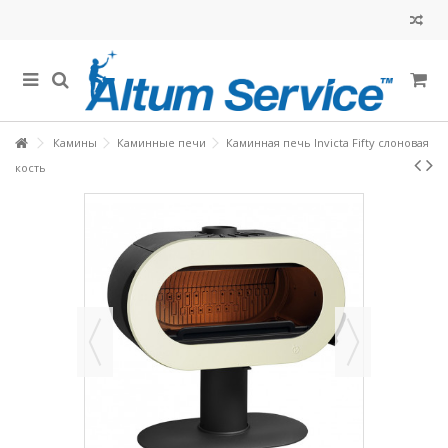
Камины
Каминные печи
Каминная печь Invicta Fifty слоновая
кость