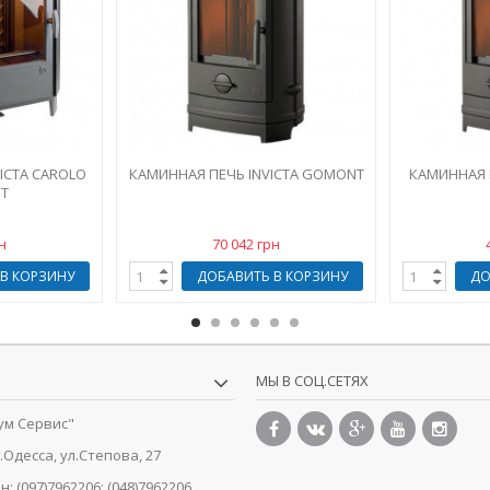
ICTA CAROLO
КАМИННАЯ ПЕЧЬ INVICTA GOMONT
КАМИННАЯ П
Т
н
70 042 грн
В КОРЗИНУ
ДОБАВИТЬ В КОРЗИНУ
ДО
МЫ В СОЦ.СЕТЯХ
ум Сервис"
г.Одесса, ул.Степова, 27
н:
(097)7962206; (048)7962206