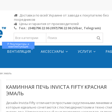
Доставка по всей Украине от завода к покупателю без
посредников
Цены и гарантия от производителей
Тел.:
(048)796 22 06
(097)796 22 06
(Viber, Telegram)
Рекуператоры и
комплектующие
ВЕНТИЛЯЦИЯ
АКСЕССУАРЫ
УСЛУГИ
РА
ная эмаль
КАМИННАЯ ПЕЧЬ INVICTA FIFTY КРАСНАЯ
ЭМАЛЬ
Дизайн Invicta Fifty отличается простыми скругленными линиями 
которые идеально сочетаются с постмодернистским и техно сти
интерьера. Широкоэкранный очаг позволяет наслаждаться пре