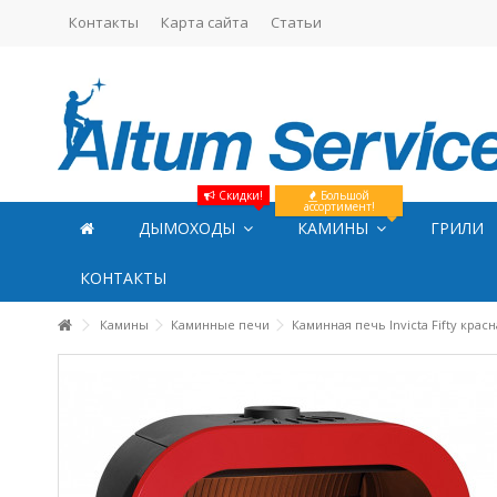
Контакты
Карта сайта
Статьи
Скидки!
Большой
ассортимент!
ДЫМОХОДЫ
КАМИНЫ
ГРИЛИ
КОНТАКТЫ
Камины
Каминные печи
Каминная печь Invicta Fifty крас