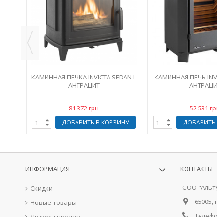
ИНУ
КАМИННАЯ ПЕЧКА INVICTA SEDAN L
КАМИННАЯ ПЕЧЬ INV
АНТРАЦИТ
АНТРАЦИ
81 372 грн
52 531 гр
ДОБАВИТЬ В КОРЗИНУ
ДОБАВИТЬ 
ИНФОРМАЦИЯ
КОНТАКТЫ
ООО "Альт
Скидки
65005, 
Новые товары
Телефо
Лидеры продаж