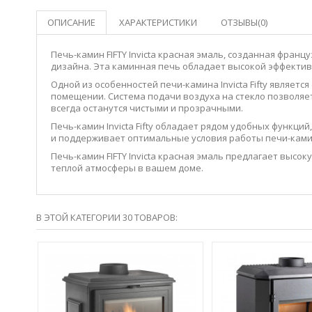
ОПИСАНИЕ
ХАРАКТЕРИСТИКИ
ОТЗЫВЫ(0)
Печь-камин FIFTY Invicta красная эмаль, созданная фран
дизайна. Эта каминная печь обладает высокой эффектив
Одной из особенностей печи-камина Invicta Fifty являе
помещении. Система подачи воздуха на стекло позволяет
всегда останутся чистыми и прозрачными.
Печь-камин Invicta Fifty обладает рядом удобных функц
и поддерживает оптимальные условия работы печи-ками
Печь-камин FIFTY Invicta красная эмаль предлагает выс
теплой атмосферы в вашем доме.
В ЭТОЙ КАТЕГОРИИ 30 ТОВАРОВ:
-10%
0