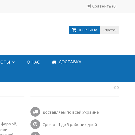
Сравнить
(
0
)
КОРЗИНА
(пусто)
ДОСТАВКА
БОТЫ
О НАС
Доставляем по всей Украине
и формой,
Срок от 1 до 5 рабочих дней
лями
красной