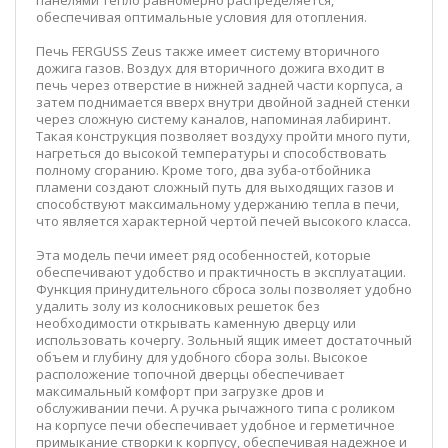
обеспечивая оптимальные условия для отопления.
Печь FERGUSS Zeus также имеет систему вторичного
дожига газов. Воздух для вторичного дожига входит в
печь через отверстие в нижней задней части корпуса, а
затем поднимается вверх внутри двойной задней стенки
через сложную систему каналов, напоминая лабиринт.
Такая конструкция позволяет воздуху пройти много пути,
нагреться до высокой температуры и способствовать
полному сгоранию. Кроме того, два зуба-отбойника
пламени создают сложный путь для выходящих газов и
способствуют максимальному удержанию тепла в печи,
что является характерной чертой печей высокого класса.
Эта модель печи имеет ряд особенностей, которые
обеспечивают удобство и практичность в эксплуатации.
Функция принудительного сброса золы позволяет удобно
удалить золу из колосниковых решеток без
необходимости открывать каменную дверцу или
использовать кочергу. Зольный ящик имеет достаточный
объем и глубину для удобного сбора золы. Высокое
расположение топочной дверцы обеспечивает
максимальный комфорт при загрузке дров и
обслуживании печи. А ручка рычажного типа с роликом
на корпусе печи обеспечивает удобное и герметичное
примыкание створки к корпусу, обеспечивая надежное и