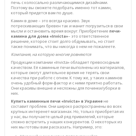
печь с колоссально различающимися дизайнами.
Поэтому вы сможете подобрать именно тот камин,
который придется вам по душе.
Камин в доме – это всегда красиво. Звук
потрескивающих бревен так и манит погрузиться в свои
мысли и остановить время вокруг. Приобретение
печи-
камина для дома «
Invicta
»
– это ответственное
решение, которое стоит долго обдумывать, но стоит
также понимать, что вы никогда о нем не пожалеете.
Компания, на которую многие ровняются
Продукции компании «Invicta» обладает превосходным
качеством. Её каминные печи выполнены из материалов,
которые смогут длительное время не терять свои
качества при работе с огнем. К тому же, у таких каминов
очень удобный форм-фактор и с ними приятно работать.
Они красивы внешне и несложны для починки/уборки в
них.
Купить каминные печи «
Invicta
» в Украине
не
составит проблем. Они широко распространены во всех
крупных интеренет-магазинах. Но, только приобретая их
у нас, вы получаете целый ряд привилегий, которые
сложно встретить у наших конкурентов. О некоторых из
них мы готовы вам рассказать. Например, это: