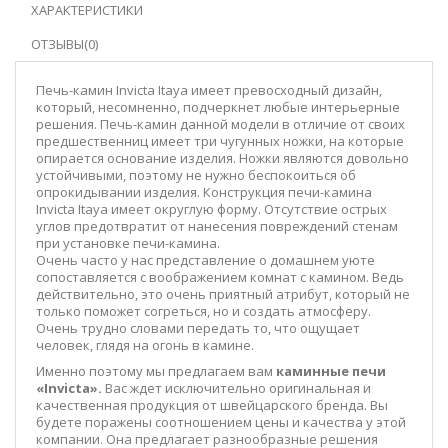
ХАРАКТЕРИСТИКИ
ОТЗЫВЫ(0)
Печь-камин Invicta Itaya имеет превосходный дизайн,
который, несомненно, подчеркнет любые интерьерные
решения. Печь-камин данной модели в отличие от своих
предшественниц имеет три чугунных ножки, на которые
опирается основание изделия. Ножки являются довольно
устойчивыми, поэтому не нужно беспокоиться об
опрокидывании изделия. Конструкция печи-камина
Invicta Itaya имеет округлую форму. Отсутствие острых
углов предотвратит от нанесения повреждений стенам
при установке печи-камина.
Очень часто у нас представление о домашнем уюте
сопоставляется с воображением комнат с камином. Ведь
действительно, это очень приятный атрибут, который не
только поможет согреться, но и создать атмосферу.
Очень трудно словами передать то, что ощущает
человек, глядя на огонь в камине.
Именно поэтому мы предлагаем вам
каминные печи
«
Invicta
».
Вас ждет исключительно оригинальная и
качественная продукция от швейцарского бренда. Вы
будете поражены соотношением цены и качества у этой
компании. Она предлагает разнообразные решения