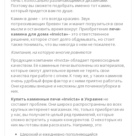
печь с колоссально различающимися дизайнами.
Поэтому вы сможете подобрать именно тот камин,
который придется вам по душе.
Камин в доме – это всегда красиво. Звук
потрескивающих бревен так и манит погрузиться в свои
мысли и остановить время вокруг. Приобретение
печи-
камина для дома «
Invicta
»
– это ответственное
решение, которое стоит долго обдумывать, но стоит
также понимать, что вы никогда о нем не пожалеете.
Компания, на которую многие ровняются
Продукции компании «Invicta» обладает превосходным
качеством. Её каминные печи выполнены из материалов,
которые смогут длительное время не терять свои
качества при работе с огнем. К тому же, у таких каминов
очень удобный форм-фактор и с ними приятно работать.
Они красивы внешне и несложны для починки/уборки в
них.
Купить каминные печи «
Invicta
» в Украине
не
составит проблем. Они широко распространены во всех
крупных интеренет-магазинах. Но, только приобретая их
у нас, вы получаете целый ряд привилегий, которые
сложно встретить у наших конкурентов. О некоторых из
них мы готовы вам рассказать. Например, это:
Широкий и ежедневно пополняющийся