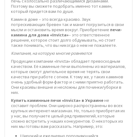
печь с колоссально различающимися дизайнами.
Поэтому вы сможете подобрать именно тот камин,
который придется вам по душе.
Камин в доме – это всегда красиво. Звук
потрескивающих бревен так и манит погрузиться в свои
мысли и остановить время вокруг. Приобретение
печи-
камина для дома «
Invicta
»
– это ответственное
решение, которое стоит долго обдумывать, но стоит
также понимать, что вы никогда о нем не пожалеете.
Компания, на которую многие ровняются
Продукции компании «Invicta» обладает превосходным
качеством. Её каминные печи выполнены из материалов,
которые смогут длительное время не терять свои
качества при работе с огнем. К тому же, у таких каминов
очень удобный форм-фактор и с ними приятно работать.
Они красивы внешне и несложны для починки/уборки в
них.
Купить каминные печи «
Invicta
» в Украине
не
составит проблем. Они широко распространены во всех
крупных интеренет-магазинах. Но, только приобретая их
у нас, вы получаете целый ряд привилегий, которые
сложно встретить у наших конкурентов. О некоторых из
них мы готовы вам рассказать. Например, это:
Широкий и ежедневно пополняющийся