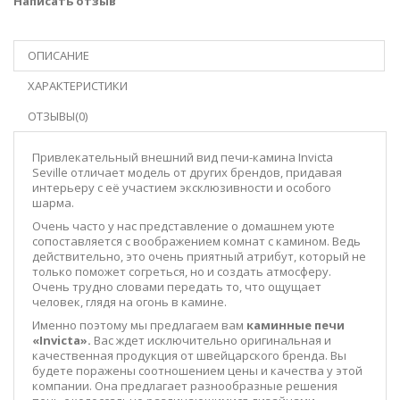
Написать отзыв
ОПИСАНИЕ
ХАРАКТЕРИСТИКИ
ОТЗЫВЫ(0)
Привлекательный внешний вид печи-камина Invicta
Seville отличает модель от других брендов, придавая
интерьеру с её участием эксклюзивности и особого
шарма.
Очень часто у нас представление о домашнем уюте
сопоставляется с воображением комнат с камином. Ведь
действительно, это очень приятный атрибут, который не
только поможет согреться, но и создать атмосферу.
Очень трудно словами передать то, что ощущает
человек, глядя на огонь в камине.
Именно поэтому мы предлагаем вам
каминные печи
«
Invicta
».
Вас ждет исключительно оригинальная и
качественная продукция от швейцарского бренда. Вы
будете поражены соотношением цены и качества у этой
компании. Она предлагает разнообразные решения