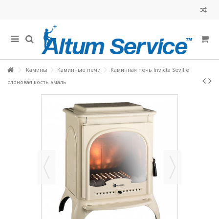
Камины
Каминные печи
Каминная печь Invicta Seville
слоновая кость эмаль