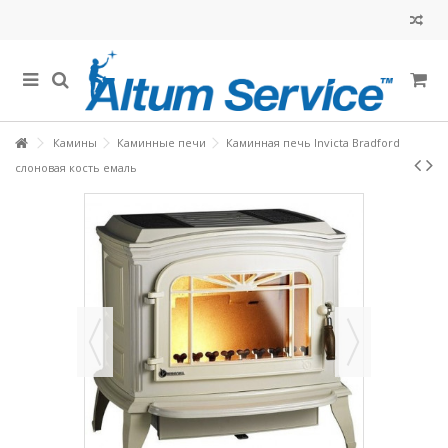
Камины
Каминные печи
Каминная печь Invicta Bradford
слоновая кость емаль