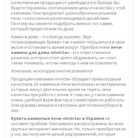
качественная продукция от швейцарского бренда. Вы
будете поражены соотношением цены и качества у этой
компании. Она предлагает разнообразные решения
печь с колоссально различающимися дизайнами.
Поэтому вы сможете подобрать именно тот камин,
который придется вам по душе.
Камин в доме – это всегда красиво. Звук
потрескивающих бревен так и манит погрузиться в свои
мысли и остановить время вокруг. Приобретение
печи-
камина для дома «
Invicta
»
– это ответственное
решение, которое стоит долго обдумывать, но стоит
также понимать, что вы никогда о нем не пожалеете.
Компания, на которую многие ровняются
Продукции компании «Invicta» обладает превосходным
качеством. Её каминные печи выполнены из материалов,
которые смогут длительное время не терять свои
качества при работе с огнем. К тому же, у таких каминов
очень удобный форм-фактор и с ними приятно работать.
Они красивы внешне и несложны для починки/уборки в
них.
Купить каминные печи «
Invicta
» в Украине
не
составит проблем. Они широко распространены во всех
крупных интеренет-магазинах. Но, только приобретая их
у нас, вы получаете целый ряд привилегий, которые