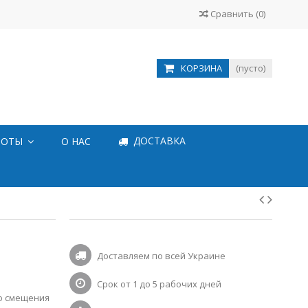
Сравнить
(
0
)
КОРЗИНА
(пусто)
ДОСТАВКА
БОТЫ
О НАС
Доставляем по всей Украине
Срок от 1 до 5 рабочих дней
о смещения