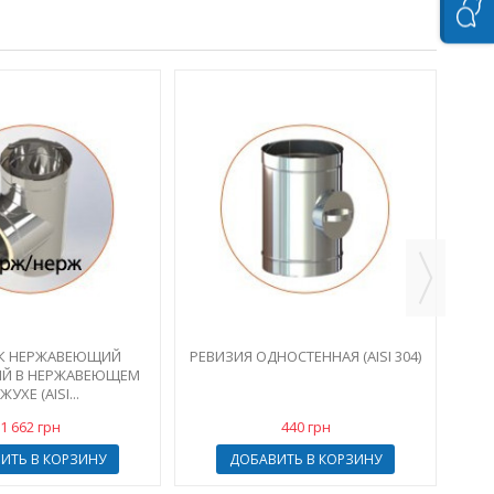
УТ
К НЕРЖАВЕЮЩИЙ
РЕВИЗИЯ ОДНОСТЕННАЯ (AISI 304)
ЫЙ В НЕРЖАВЕЮЩЕМ
УХЕ (AISI...
1 662 грн
440 грн
ИТЬ В КОРЗИНУ
ДОБАВИТЬ В КОРЗИНУ