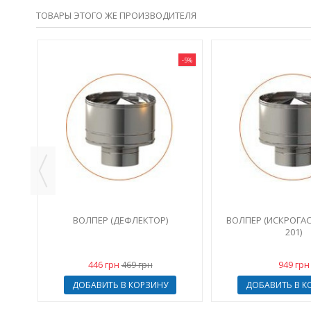
ТОВАРЫ ЭТОГО ЖЕ ПРОИЗВОДИТЕЛЯ
-5%
ЩЕМ
ВОЛПЕР (ДЕФЛЕКТОР)
ВОЛПЕР (ИСКРОГАСИ
201)
446 грн
949 грн
469 грн
ДОБАВИТЬ В КОРЗИНУ
ДОБАВИТЬ В К