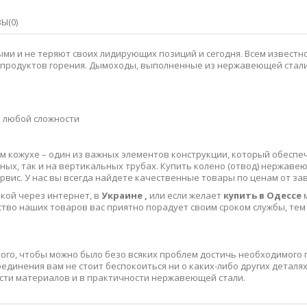
Ы(0)
 и не теряют своих лидирующих позиций и сегодня. Всем известно,
 продуктов горения. Дымоходы, выполненные из нержавеющей стали,
ю любой сложности
м кожухе – один из важных элементов конструкции, который обесп
ных, так и на вертикальных трубах. Купить колено (отвод) нержав
рвис. У нас вы всегда найдете качественные товары по ценам от з
пкой через интернет, в
Украине ,
или если желает
купить в Одессе
тво наших товаров вас приятно порадует своим сроком службы, тем 
ого, чтобы можно было безо всяких проблем достичь необходимого 
оединения вам не стоит беспокоиться ни о каких-либо других деталях
ости материалов и в практичности нержавеющей стали.