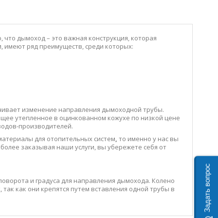
 что дымоход – это важная конструкция, которая
 имеют ряд преимуществ, среди которых:
ечивает изменение направления дымоходной трубы.
еющее утепленное в оцинкованном кожухе по низкой цене
аводов-производителей.
материалы для отопительных систем
,
то именно у нас вы
более заказывая наши услуги, вы убережете себя от
Задать вопрос
поворота и градуса для направления дымохода. Колено
, так как они крепятся путем вставления одной трубы в