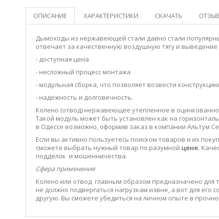
ОПИСАНИЕ
ХАРАКТЕРИСТИКИ
СКАЧАТЬ
ОТЗЫВ
Дымоходы из нержавеющей стали давно стали популярными
отвечает за качественную воздушную тягу и выведение
- доступная цена
- несложный процесс монтажа
- модульная сборка, что позволяет возвести конструкци
- надежность и долговечность.
Колено (отвод) нержавеющее утепленное в оцинкованно
Такой модуль может быть установлен как на горизонталь
в Одессе возможно, оформив заказ в компании Альтум Се
Если вы активно пользуетесь поиском товаров и их поку
сможете выбрать нужный товар по разумной
цене.
Качес
подделок и мошенничества.
Сфера применения
Колено или отвод главным образом предназначено для т
не должно подвергаться нагрузкам извне, а вот для его с
другую. Вы сможете убедиться на личном опыте в прочн