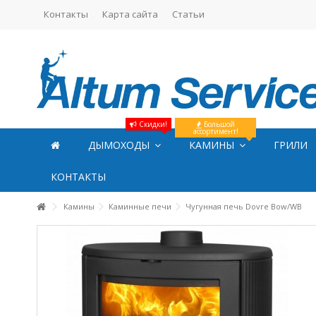
Контакты
Карта сайта
Статьи
Скидки!
Большой
ассортимент!
ДЫМОХОДЫ
КАМИНЫ
ГРИЛИ
КОНТАКТЫ
Камины
Каминные печи
Чугунная печь Dovre Bow/WB