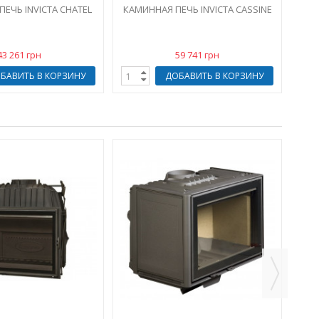
ЕЧЬ INVICTA CHATEL
КАМИННАЯ ПЕЧЬ INVICTA CASSINE
43 261 грн
59 741 грн
БАВИТЬ В КОРЗИНУ
ДОБАВИТЬ В КОРЗИНУ
КА