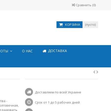
Сравнить
(
0
)
КОРЗИНА
(пусто)
ДОСТАВКА
БОТЫ
О НАС
Доставляем по всей Украине
тва -
Срок от 1 до 5 рабочих дней
олговечная,
ми радовать