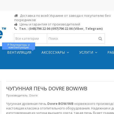
Доставка по всей Украине от завода к покупателю без
посредников
Цены и гарантия от производителей
Тел.:
(048)796 22 06
(097)796 22 06
(Viber, Telegram)
Рекуператоры и
комплектующие
ВЕНТИЛЯЦИЯ
АКСЕССУАРЫ
УСЛУГИ
РА
ЧУГУННАЯ ПЕЧЬ DOVRE BOW/WB
Производитель:
Dovre
Чугунная дровяная печь
Dovre BOW/WB
норвежского производс
настоящая классика отопительного оборудования. Надежная и д
изготовленная из чугуна высшего сорта, такая печь будет года