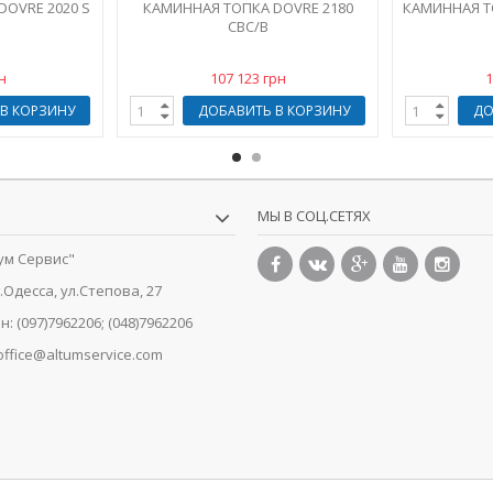
DOVRE 2020 S
КАМИННАЯ ТОПКА DOVRE 2180
КАМИННАЯ Т
CBC/B
н
107 123 грн
1
В КОРЗИНУ
ДОБАВИТЬ В КОРЗИНУ
ДО
МЫ В СОЦ.СЕТЯХ
ум Сервис"
г.Одесса, ул.Степова, 27
н:
(097)7962206; (048)7962206
office@altumservice.com