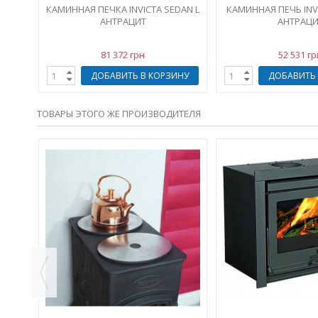
КАМИННАЯ ПЕЧКА INVICTA SEDAN L
КАМИННАЯ ПЕЧЬ INV
АНТРАЦИТ
АНТРАЦИ
81 372 грн
52 531 гр
ДОБАВИТЬ В КОРЗИНУ
ДОБАВИТЬ 
ТОВАРЫ ЭТОГО ЖЕ ПРОИЗВОДИТЕЛЯ
CBS
ИНУ