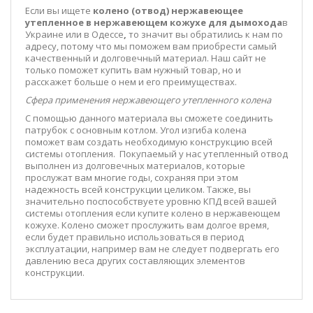
Если вы ищете
к
олено (отвод) нержавеющее
утепленное в нержавеющем кожухе для дымохода
в
Украине или в Одессе
,
то значит вы обратились к нам по
адресу, потому что мы поможем вам приобрести самый
качественный и долговечный материал. Наш сайт не
только поможет купить вам нужный товар, но и
расскажет больше о нем и его преимуществах.
Сфера применения нержавеющего утепленного колена
С помощью данного материала вы сможете соединить
патрубок с основным котлом. Угол изгиба колена
поможет вам создать необходимую конструкцию всей
системы отопления.
Покупаемый у нас утепленный отвод
выполнен из долговечных материалов, которые
прослужат вам многие годы, сохраняя при этом
надежность всей конструкции целиком. Также, вы
значительно поспособствуете уровню КПД всей вашей
системы отопления если купите колено в нержавеющем
кожухе. Колено сможет прослужить вам долгое время,
если будет правильно использоваться в период
эксплуатации, например вам не следует подвергать его
давлению веса других составляющих элементов
конструкции.